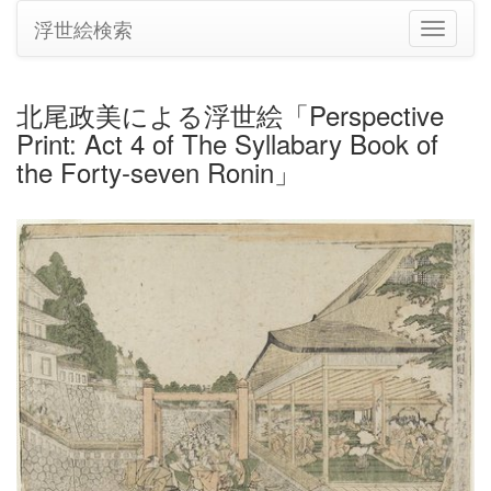
浮世絵検索
ナ
ビ
ゲ
ー
北尾政美による浮世絵「Perspective
シ
Print: Act 4 of The Syllabary Book of
ョ
ン
the Forty-seven Ronin」
の
切
り
替
え