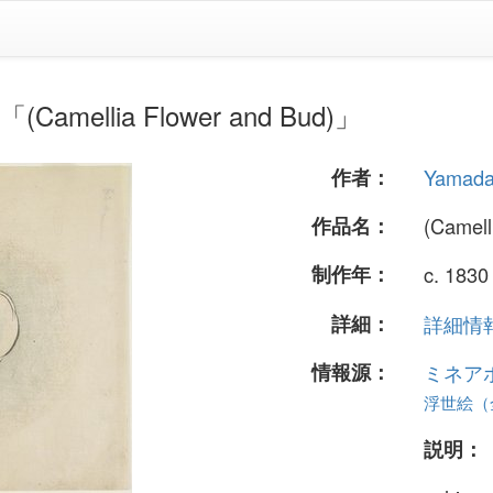
amellia Flower and Bud)」
作者：
Yamada
作品名：
(Camell
制作年：
c. 1830
詳細：
詳細情報.
情報源：
ミネア
浮世絵（全
説明：