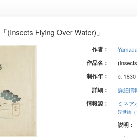
sects Flying Over Water)」
作者：
Yamada
作品名：
(Insect
制作年：
c. 1830
詳細：
詳細情報.
情報源：
ミネア
浮世絵（全
説明：