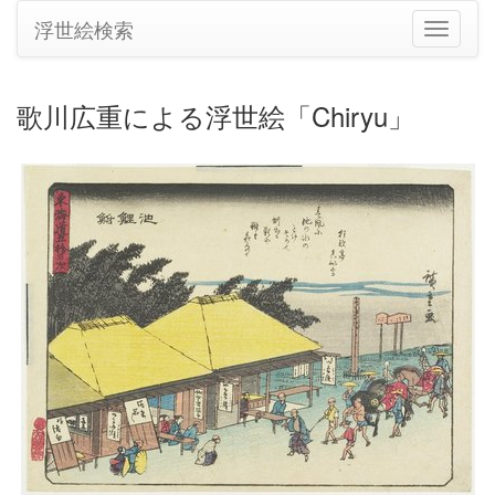
浮世絵検索
ナ
ビ
ゲ
ー
歌川広重による浮世絵「Chiryu」
シ
ョ
ン
の
切
り
替
え