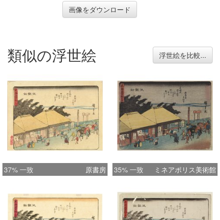
画像をダウンロード
類似の浮世絵
浮世絵を比較...
37% 一致
原書房
35% 一致
ミネアポリス美術館