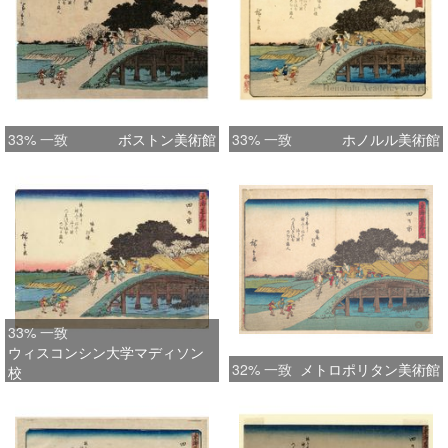
33% 一致
ボストン美術館
33% 一致
ホノルル美術館
33% 一致
ウィスコンシン大学マディソン
32% 一致
メトロポリタン美術館
校