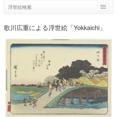
浮世絵検索
ナ
ビ
ゲ
ー
歌川広重による浮世絵「Yokkaichi」
シ
ョ
ン
の
切
り
替
え