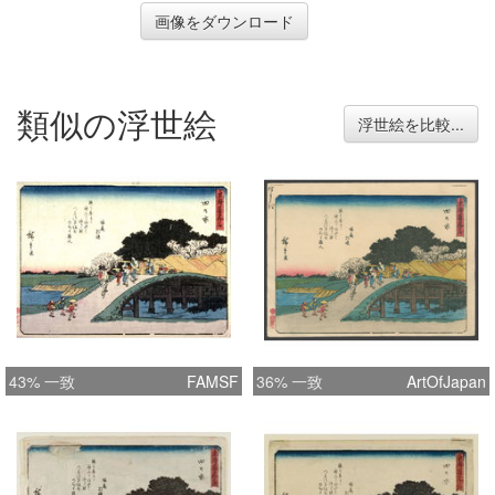
画像をダウンロード
類似の浮世絵
浮世絵を比較...
43% 一致
FAMSF
36% 一致
ArtOfJapan