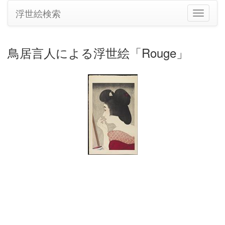
浮世絵検索
ナ
ビ
ゲ
ー
鳥居言人による浮世絵「Rouge」
シ
ョ
ン
の
切
り
替
え