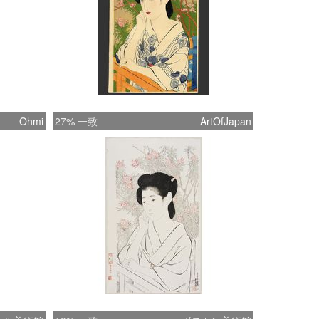
Ohmi
27% 一致
ArtOfJapan