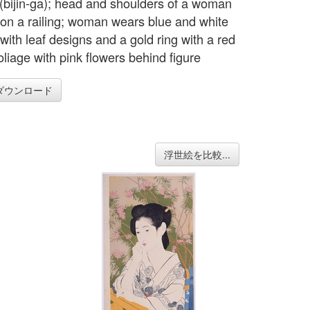
t (bijin-ga); head and shoulders of a woman
 on a railing; woman wears blue and white
with leaf designs and a gold ring with a red
oliage with pink flowers behind figure
ダウンロード
浮世絵を比較...