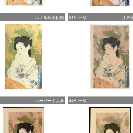
ホノルル美術館
51% 一致
江戸
ハーバード大学
44% 一致