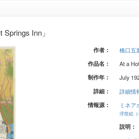
prings Inn」
作者：
橋口五
作品名：
At a Ho
制作年：
July 19
詳細：
詳細情報.
情報源：
ミネア
浮世絵（全
説明：