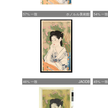
57% 一致
ホノルル美術館
54% 一致
46% 一致
JAODB
45% 一致