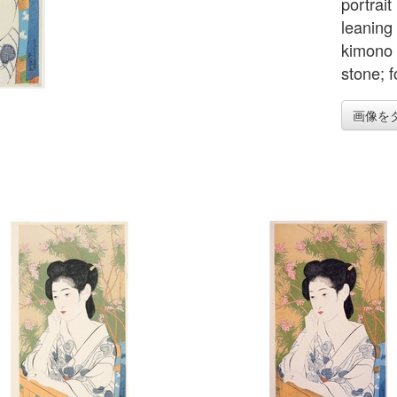
portrai
leaning
kimono 
stone; f
画像を