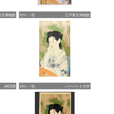
東京博物館
50% 一致
江戸東京博物館
JAODB
38% 一致
ハーバード大学