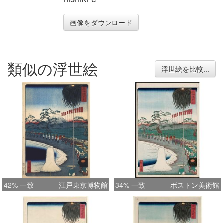
画像をダウンロード
類似の浮世絵
浮世絵を比較...
42% 一致
江戸東京博物館
34% 一致
ボストン美術館