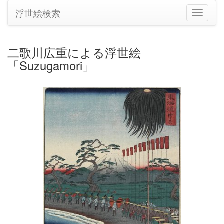
浮世絵検索
ナ
ビ
ゲ
ー
二歌川広重による浮世絵
シ
「Suzugamori」
ョ
ン
の
切
り
替
え