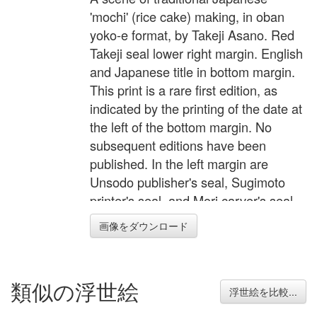
'mochi' (rice cake) making, in oban
yoko-e format, by Takeji Asano. Red
Takeji seal lower right margin. English
and Japanese title in bottom margin.
This print is a rare first edition, as
indicated by the printing of the date at
the left of the bottom margin. No
subsequent editions have been
published. In the left margin are
Unsodo publisher's seal, Sugimoto
printer's seal, and Mori carver's seal.
画像をダウンロード
類似の浮世絵
浮世絵を比較...