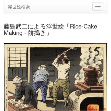
浮世絵検索
ナ
ビ
ゲ
ー
藤島武二による浮世絵「Rice-Cake
シ
Making - 餅搗き」
ョ
ン
の
切
り
替
え