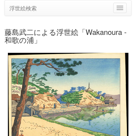
浮世絵検索
ナ
ビ
ゲ
ー
藤島武二による浮世絵「Wakanoura -
シ
和歌の浦」
ョ
ン
の
切
り
替
え