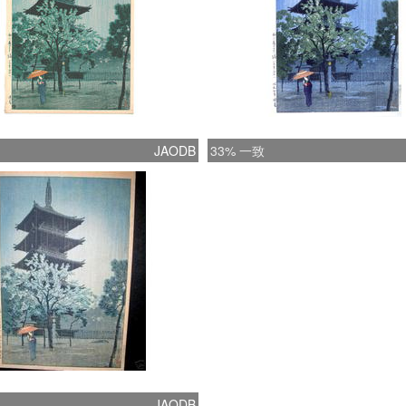
JAODB
33% 一致
JAODB