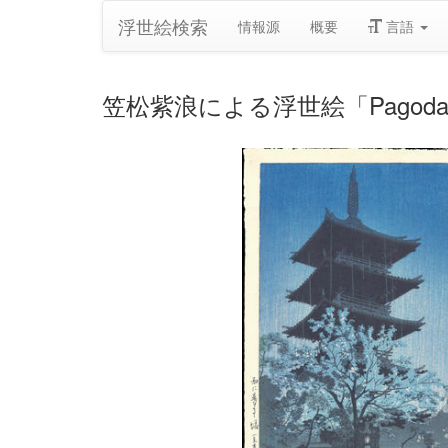
浮世絵検索
情報源
概要
言語
笠松紫浪による浮世絵「Pagoda in Ev