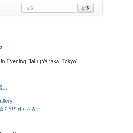
浪
in Evening Rain (Yanaka, Tokyo)
..
llery
 2,519 件）を表示...