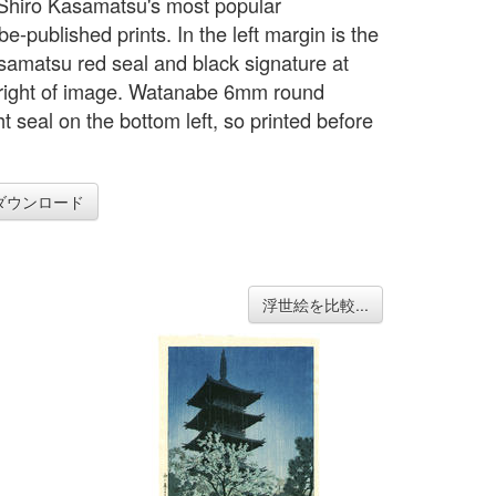
Shiro Kasamatsu's most popular
-published prints. In the left margin is the
Kasamatsu red seal and black signature at
right of image. Watanabe 6mm round
t seal on the bottom left, so printed before
ダウンロード
浮世絵を比較...