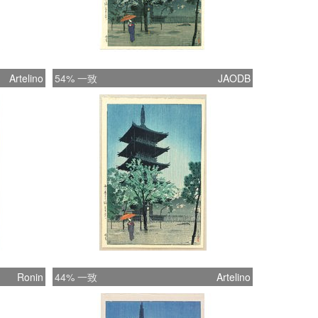
Artelino
54% 一致
JAODB
Ronin
44% 一致
Artelino