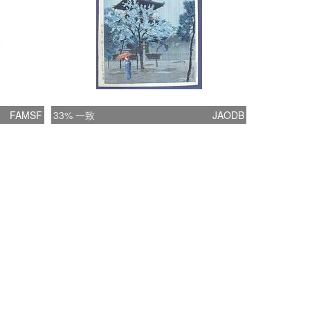
FAMSF
33% 一致
JAODB