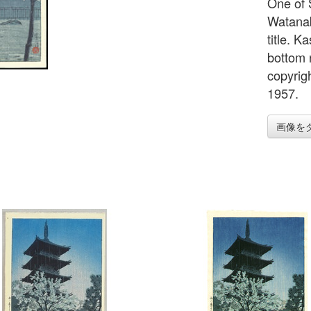
One of 
Watanabe
title. 
bottom 
copyrigh
1957.
画像を