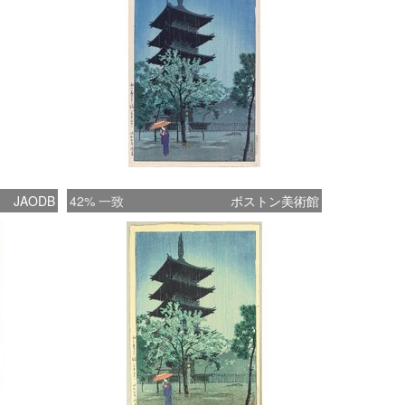
JAODB
42% 一致
ボストン美術館