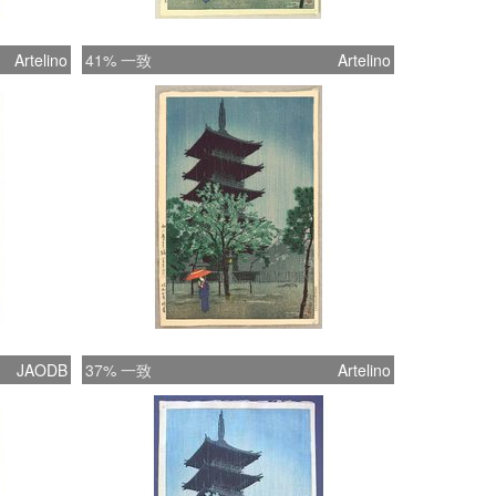
Artelino
41% 一致
Artelino
JAODB
37% 一致
Artelino