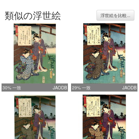
類似の浮世絵
浮世絵を比較...
30% 一致
JAODB
29% 一致
JAODB