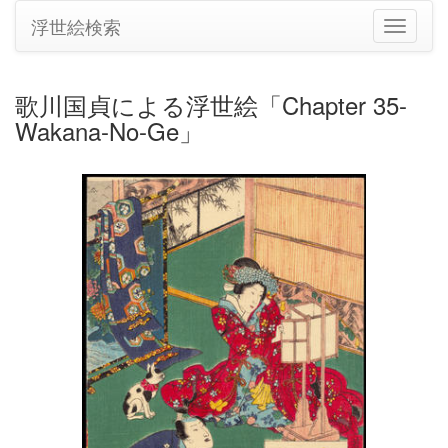
浮世絵検索
ナ
ビ
ゲ
ー
歌川国貞による浮世絵「Chapter 35-
シ
Wakana-No-Ge」
ョ
ン
の
切
り
替
え