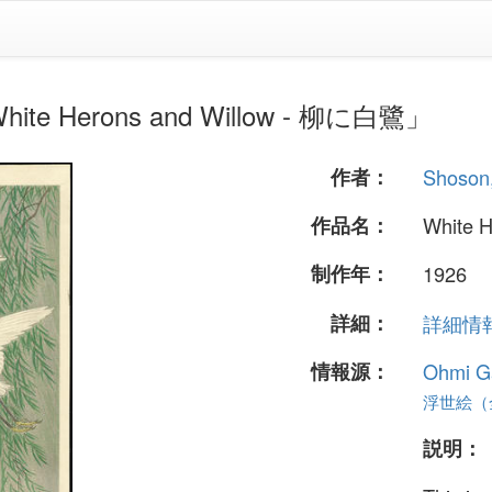
te Herons and Willow - 柳に白鷺」
作者：
Shoson
作品名：
White 
制作年：
1926
詳細：
詳細情報.
情報源：
Ohmi Ga
浮世絵（全
説明：