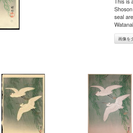
This is 
Shoson 
seal are
Watanab
画像を