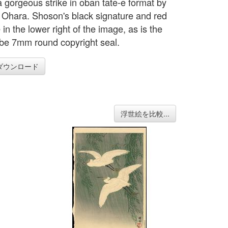
a gorgeous strike in oban tate-e format by
Ohara. Shoson's black signature and red
 in the lower right of the image, as is the
e 7mm round copyright seal.
ダウンロード
浮世絵を比較...