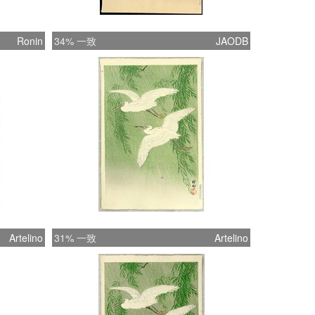
Ronin
34% 一致
JAODB
Artelino
31% 一致
Artelino