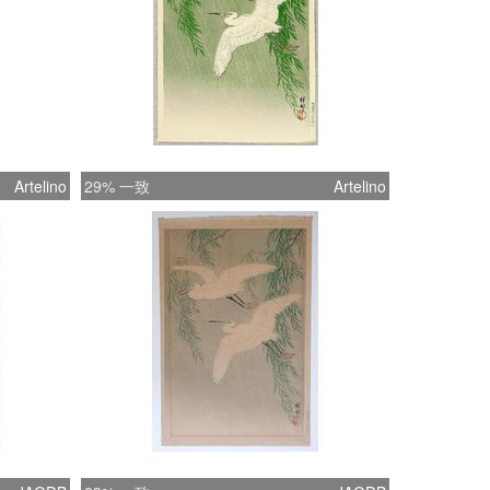
Artelino
29% 一致
Artelino