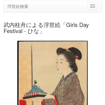
浮世絵検索
ナ
ビ
ゲ
ー
武内桂舟による浮世絵「Girls Day
シ
Festival - ひな」
ョ
ン
の
切
り
替
え