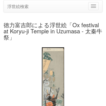
浮世絵検索
ナ
ビ
ゲ
ー
徳力富吉郎による浮世絵「Ox festival
シ
at Koryu-ji Temple in Uzumasa - 太秦牛
ョ
ン
祭」
の
切
り
替
え