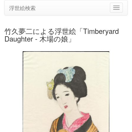
浮世絵検索
ナ
ビ
ゲ
ー
竹久夢二による浮世絵「Timberyard
シ
Daughter - 木場の娘」
ョ
ン
の
切
り
替
え