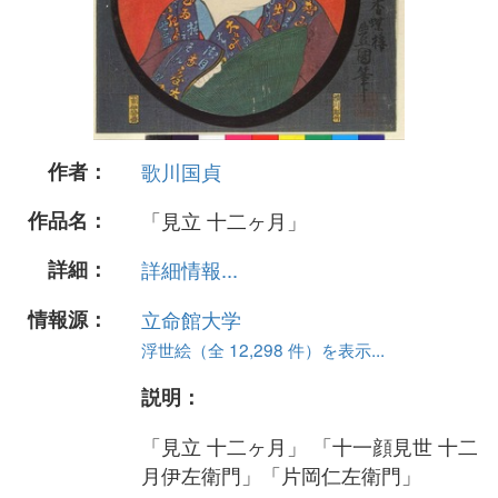
作者：
歌川国貞
作品名：
「見立 十二ヶ月」
詳細：
詳細情報...
情報源：
立命館大学
浮世絵（全 12,298 件）を表示...
説明：
「見立 十二ヶ月」 「十一顔見世 十二
月伊左衛門」「片岡仁左衛門」