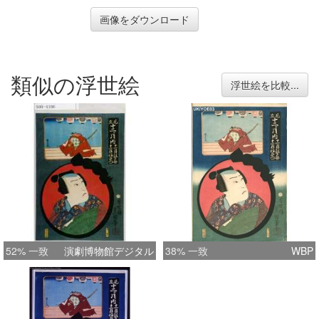
画像をダウンロード
類似の浮世絵
浮世絵を比較...
52% 一致
演劇博物館デジタル
38% 一致
WBP