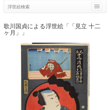
浮世絵検索
ナ
ビ
ゲ
ー
歌川国貞による浮世絵「「見立 十二
シ
ヶ月」」
ョ
ン
の
切
り
替
え