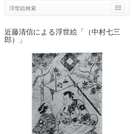
浮世絵検索
ナ
ビ
ゲ
ー
近藤清信による浮世絵「（中村七三
シ
郎）」
ョ
ン
の
切
り
替
え