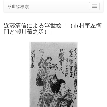
浮世絵検索
ナ
ビ
ゲ
ー
近藤清信による浮世絵「（市村宇左衛
シ
門と瀬川菊之丞）」
ョ
ン
の
切
り
替
え