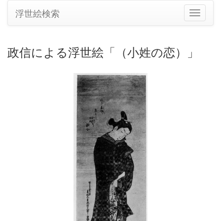
浮世絵検索
ナ
ビ
ゲ
ー
政信による浮世絵「（小姓の恋）」
シ
ョ
ン
の
切
り
替
え