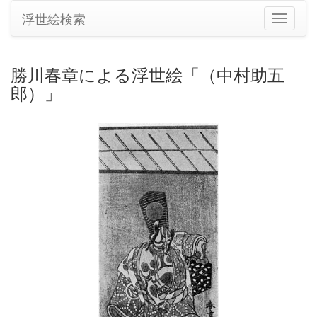
浮世絵検索
ナ
ビ
ゲ
ー
勝川春章による浮世絵「（中村助五
シ
郎）」
ョ
ン
の
切
り
替
え