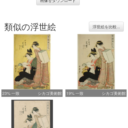
画像をダウンロード
類似の浮世絵
浮世絵を比較...
23% 一致
シカゴ美術館
19% 一致
シカゴ美術館