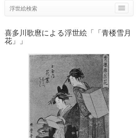
浮世絵検索
ナ
ビ
ゲ
ー
喜多川歌麿による浮世絵「「青楼雪月
シ
花」」
ョ
ン
の
切
り
替
え