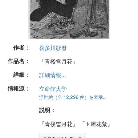
作者：
喜多川歌麿
作品名：
「青楼雪月花」
詳細：
詳細情報...
情報源：
立命館大学
浮世絵（全 12,298 件）を表示...
説明：
「青楼雪月花」 「玉屋花紫」