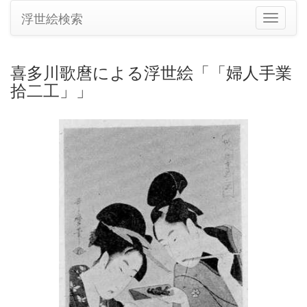
浮世絵検索
ナ
ビ
ゲ
ー
喜多川歌麿による浮世絵「「婦人手業
シ
拾二工」」
ョ
ン
の
切
り
替
え