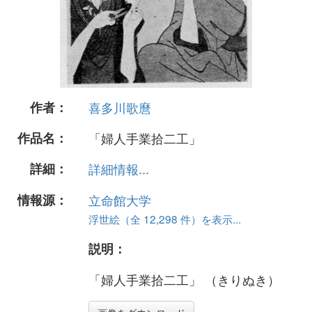
作者：
喜多川歌麿
作品名：
「婦人手業拾二工」
詳細：
詳細情報...
情報源：
立命館大学
浮世絵（全 12,298 件）を表示...
説明：
「婦人手業拾二工」 （きりぬき）