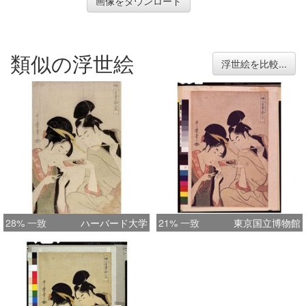
画像をダウンロード
類似の浮世絵
浮世絵を比較...
28% 一致
ハーバード大学
21% 一致
東京国立博物館