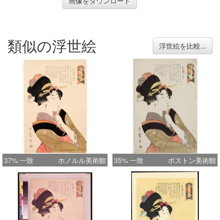
画像をダウンロード
類似の浮世絵
浮世絵を比較...
37% 一致
ホノルル美術館
35% 一致
ボストン美術館