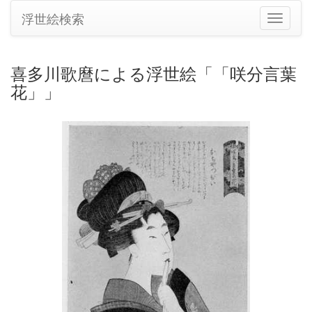
浮世絵検索
ナ
ビ
ゲ
ー
喜多川歌麿による浮世絵「「咲分言葉
シ
花」」
ョ
ン
の
切
り
替
え