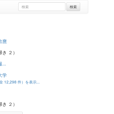
歌麿
掃き ２）
..
大学
12,298 件）を表示...
掃き ２）