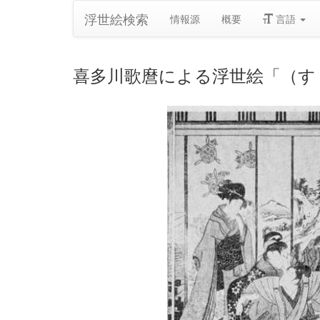
浮世絵検索
情報源
概要
言語
喜多川歌麿による浮世絵「（す