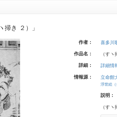
ヽ掃き ２）」
作者：
喜多川
作品名：
（すヽ
詳細：
詳細情報.
情報源：
立命館
浮世絵（全 
説明：
（すヽ