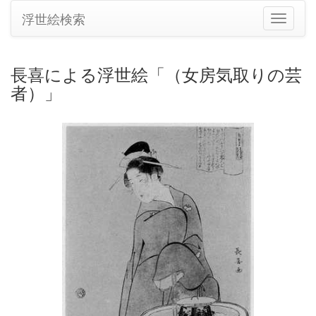
浮世絵検索
ナ
ビ
ゲ
ー
長喜による浮世絵「（女房気取りの芸
シ
者）」
ョ
ン
の
切
り
替
え