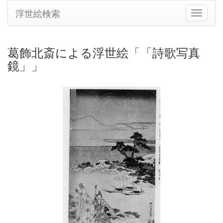
浮世絵検索
ナ
ビ
ゲ
ー
葛飾北斎による浮世絵「「詩歌写真
シ
鏡」」
ョ
ン
の
切
り
替
え