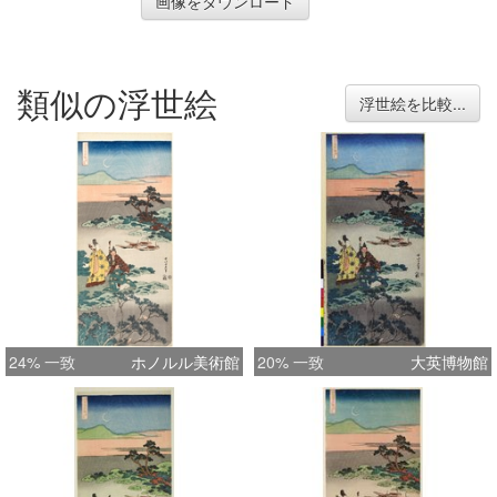
画像をダウンロード
類似の浮世絵
浮世絵を比較...
24% 一致
ホノルル美術館
20% 一致
大英博物館