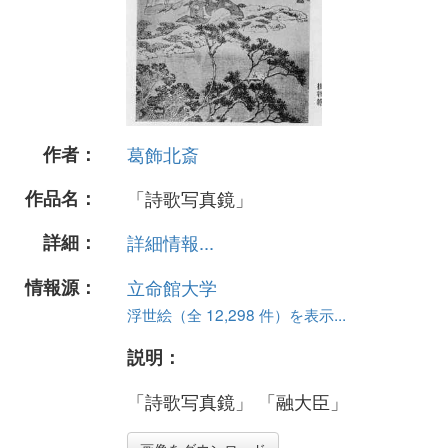
作者：
葛飾北斎
作品名：
「詩歌写真鏡」
詳細：
詳細情報...
情報源：
立命館大学
浮世絵（全 12,298 件）を表示...
説明：
「詩歌写真鏡」 「融大臣」