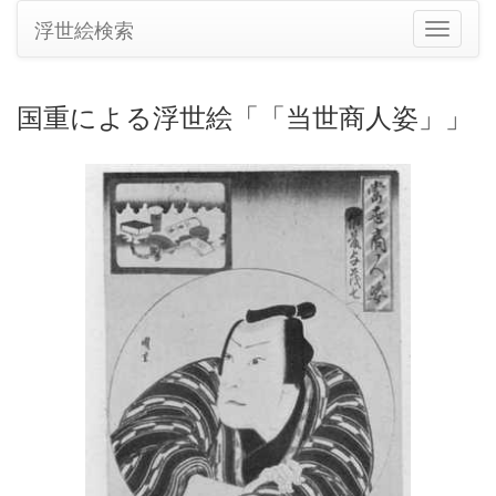
浮世絵検索
ナ
ビ
ゲ
ー
国重による浮世絵「「当世商人姿」」
シ
ョ
ン
の
切
り
替
え