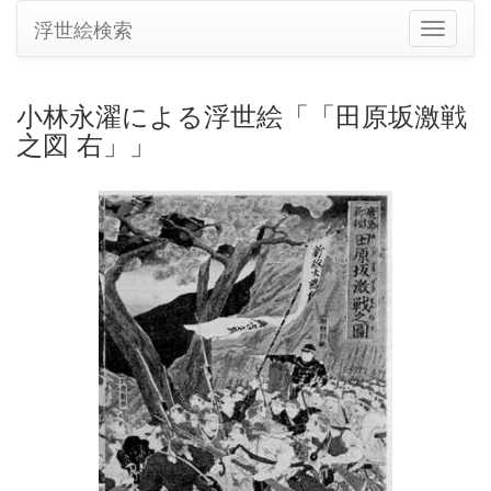
浮世絵検索
ナ
ビ
ゲ
ー
小林永濯による浮世絵「「田原坂激戦
シ
之図 右」」
ョ
ン
の
切
り
替
え