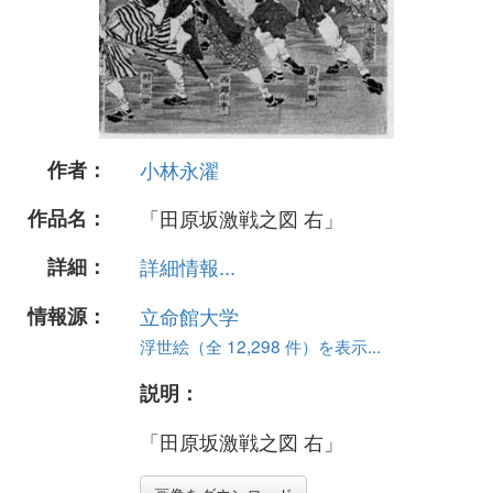
作者：
小林永濯
作品名：
「田原坂激戦之図 右」
詳細：
詳細情報...
情報源：
立命館大学
浮世絵（全 12,298 件）を表示...
説明：
「田原坂激戦之図 右」