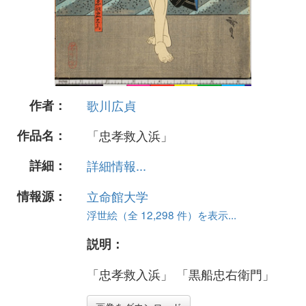
作者：
歌川広貞
作品名：
「忠孝救入浜」
詳細：
詳細情報...
情報源：
立命館大学
浮世絵（全 12,298 件）を表示...
説明：
「忠孝救入浜」 「黒船忠右衛門」