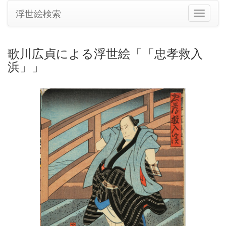
浮世絵検索
ナ
ビ
ゲ
ー
歌川広貞による浮世絵「「忠孝救入
シ
浜」」
ョ
ン
の
切
り
替
え