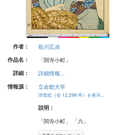
作者：
歌川広貞
作品名：
「関寺小町」
詳細：
詳細情報...
情報源：
立命館大学
浮世絵（全 12,298 件）を表示...
説明：
「関寺小町」 「六」