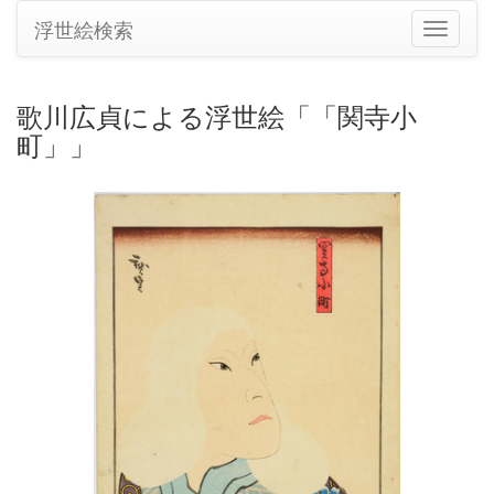
浮世絵検索
ナ
ビ
ゲ
ー
歌川広貞による浮世絵「「関寺小
シ
町」」
ョ
ン
の
切
り
替
え