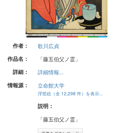
作者：
歌川広貞
作品名：
「藤五伯父ノ霊」
詳細：
詳細情報...
情報源：
立命館大学
浮世絵（全 12,298 件）を表示...
説明：
「藤五伯父ノ霊」