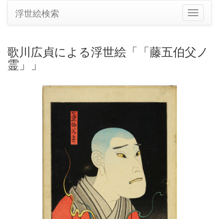
浮世絵検索
ナ
ビ
ゲ
ー
歌川広貞による浮世絵「「藤五伯父ノ
シ
霊」」
ョ
ン
の
切
り
替
え