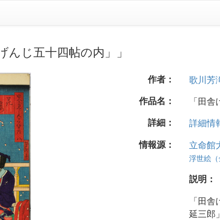
げんじ五十四帖の内」」
作者：
歌川芳
作品名：
「田舎
詳細：
詳細情報.
情報源：
立命館
浮世絵（全 
説明：
「田舎
延三郎