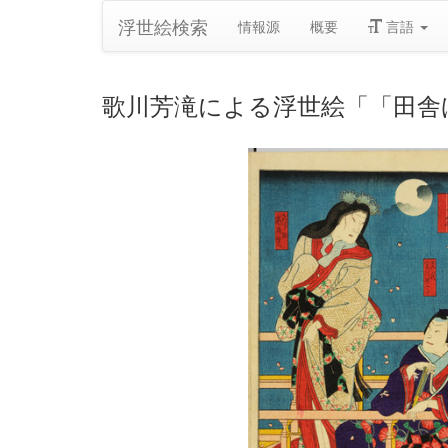
浮世絵検索
情報源
概要
言語
歌川芳滝による浮世絵「「田舎