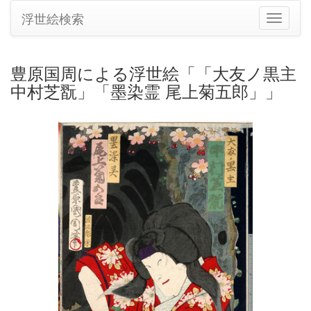
浮世絵検索
ナ
ビ
ゲ
ー
豊原国周による浮世絵「「大友ノ黒主
シ
中村芝翫」「墨染霊 尾上菊五郎」」
ョ
ン
の
切
り
替
え