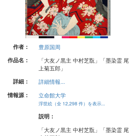
作者：
豊原国周
作品名：
「大友ノ黒主 中村芝翫」「墨染霊 尾
上菊五郎」
詳細：
詳細情報...
情報源：
立命館大学
浮世絵（全 12,298 件）を表示...
説明：
「大友ノ黒主 中村芝翫」「墨染霊 尾