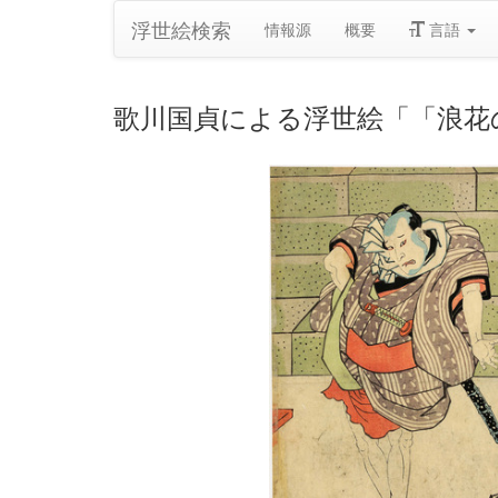
浮世絵検索
情報源
概要
言語
歌川国貞による浮世絵「「浪花