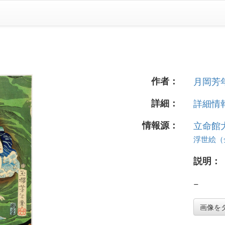
作者：
月岡芳
詳細：
詳細情報.
情報源：
立命館
浮世絵（全 
説明：
−
画像を