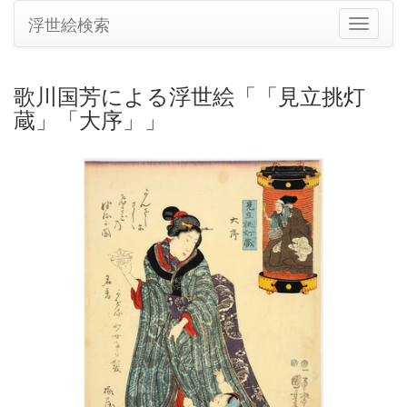
浮世絵検索
ナ
ビ
ゲ
ー
歌川国芳による浮世絵「「見立挑灯
シ
蔵」「大序」」
ョ
ン
の
切
り
替
え