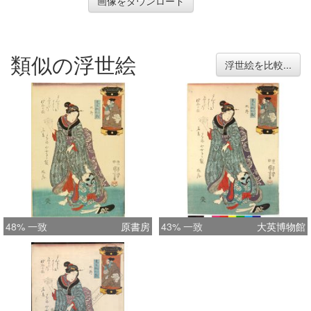
画像をダウンロード
類似の浮世絵
浮世絵を比較...
48% 一致
原書房
43% 一致
大英博物館