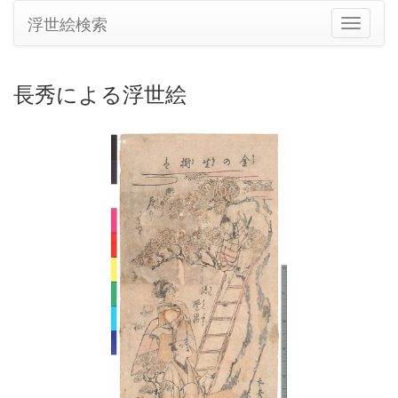
浮世絵検索
ナ
ビ
ゲ
ー
長秀による浮世絵
シ
ョ
ン
の
切
り
替
え