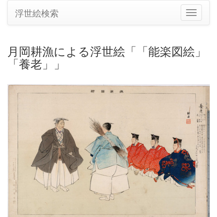
浮世絵検索
ナ
ビ
ゲ
ー
月岡耕漁による浮世絵「「能楽図絵」
シ
「養老」」
ョ
ン
の
切
り
替
え