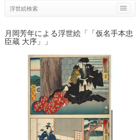
浮世絵検索
ナ
ビ
ゲ
ー
月岡芳年による浮世絵「「仮名手本忠
シ
臣蔵 大序」」
ョ
ン
の
切
り
替
え