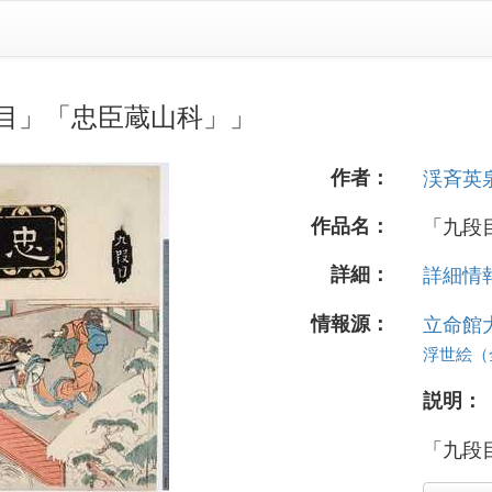
目」「忠臣蔵山科」」
作者：
渓斉英
作品名：
「九段
詳細：
詳細情報.
情報源：
立命館
浮世絵（全 
説明：
「九段