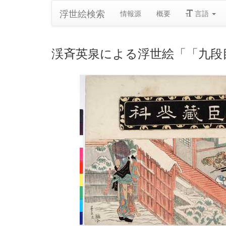
浮世絵検索
情報源
概要
言語
渓斉英泉による浮世絵「「九段