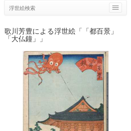
浮世絵検索
ナ
ビ
ゲ
ー
歌川芳豊による浮世絵「「都百景」
シ
「大仏鐘」」
ョ
ン
の
切
り
替
え