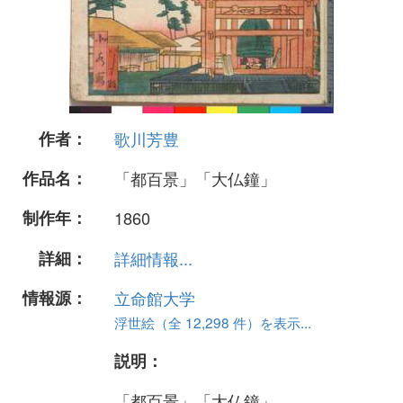
作者：
歌川芳豊
作品名：
「都百景」「大仏鐘」
制作年：
1860
詳細：
詳細情報...
情報源：
立命館大学
浮世絵（全 12,298 件）を表示...
説明：
「都百景」「大仏鐘」