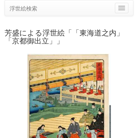
浮世絵検索
ナ
ビ
ゲ
ー
芳盛による浮世絵「「東海道之内」
シ
「京都御出立」」
ョ
ン
の
切
り
替
え