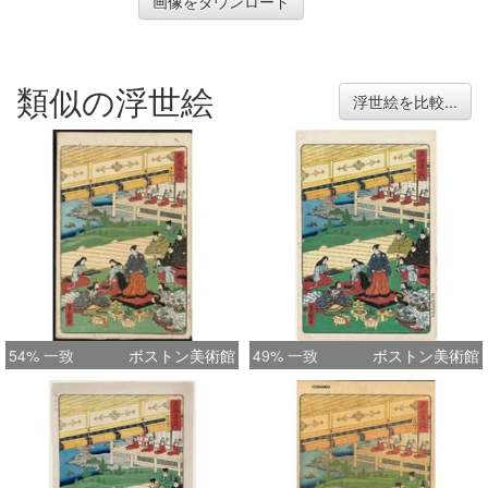
画像をダウンロード
類似の浮世絵
浮世絵を比較...
54% 一致
ボストン美術館
49% 一致
ボストン美術館