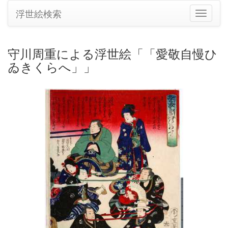
浮世絵検索
ナ
ビ
ゲ
ー
守川周重による浮世絵「「愛敬自慢ひ
シ
ゐきくらへ」」
ョ
ン
の
切
り
替
え