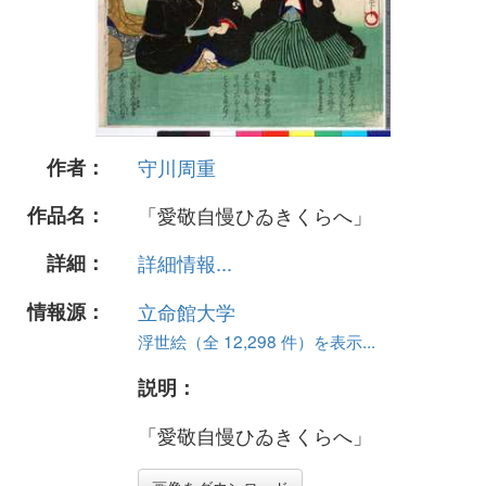
作者：
守川周重
作品名：
「愛敬自慢ひゐきくらへ」
詳細：
詳細情報...
情報源：
立命館大学
浮世絵（全 12,298 件）を表示...
説明：
「愛敬自慢ひゐきくらへ」