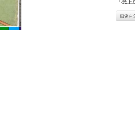
「磯上
画像を