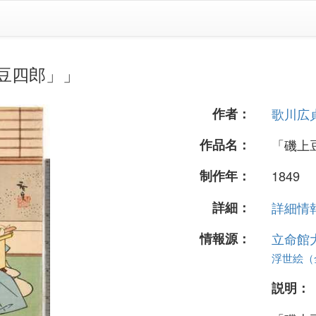
豆四郎」」
作者：
歌川広
作品名：
「磯上
制作年：
1849
詳細：
詳細情報.
情報源：
立命館
浮世絵（全 
説明：