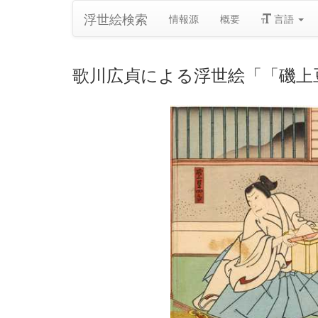
浮世絵検索
情報源
概要
言語
歌川広貞による浮世絵「「磯上