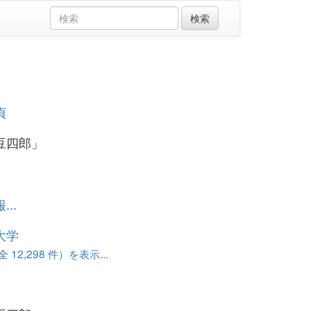
貞
豆四郎」
..
大学
12,298 件）を表示...