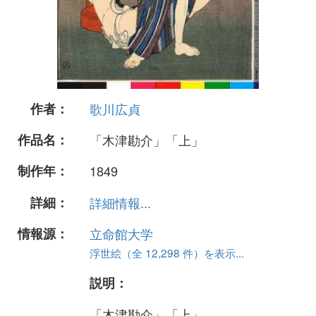
作者：
歌川広貞
作品名：
「木津勘介」「上」
制作年：
1849
詳細：
詳細情報...
情報源：
立命館大学
浮世絵（全 12,298 件）を表示...
説明：
「木津勘介」「上」