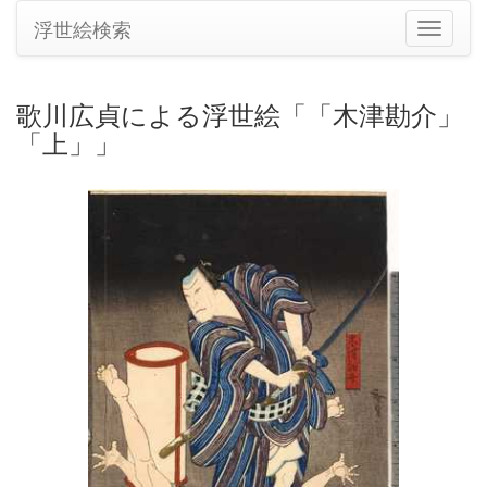
浮世絵検索
ナ
ビ
ゲ
ー
歌川広貞による浮世絵「「木津勘介」
シ
「上」」
ョ
ン
の
切
り
替
え