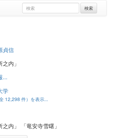
源貞信
所之内」
..
大学
12,298 件）を表示...
所之内」 「竜安寺雪曙」