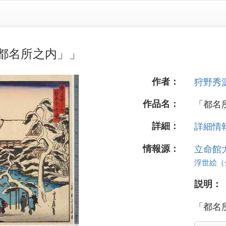
都名所之内」」
作者：
狩野秀
作品名：
「都名
詳細：
詳細情報.
情報源：
立命館
浮世絵（全 
説明：
「都名