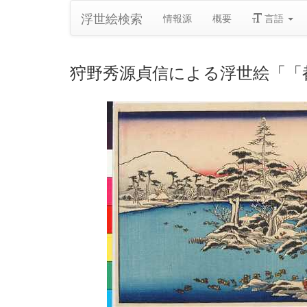
浮世絵検索
情報源
概要
言語
狩野秀源貞信による浮世絵「「