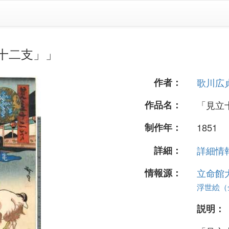
十二支」」
作者：
歌川広
作品名：
「見立
制作年：
1851
詳細：
詳細情報.
情報源：
立命館
浮世絵（全 
説明：