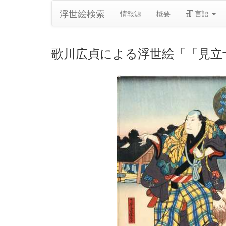
浮世絵検索
情報源
概要
言語
歌川広貞による浮世絵「「見立