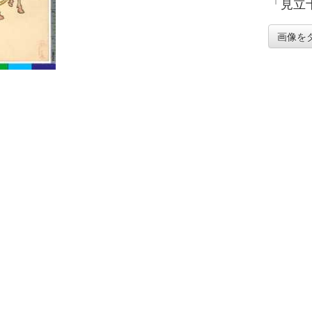
「見立
画像を