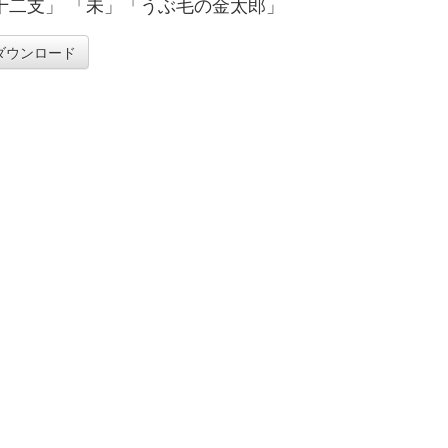
十二支」 「未」「うぶ毛の金太郎」
ダウンロード