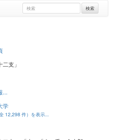
貞
十二支」
..
大学
12,298 件）を表示...