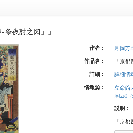
四条夜討之図」」
作者：
月岡芳
作品名：
「京都
詳細：
詳細情報.
情報源：
立命館
浮世絵（全 
説明：
「京都