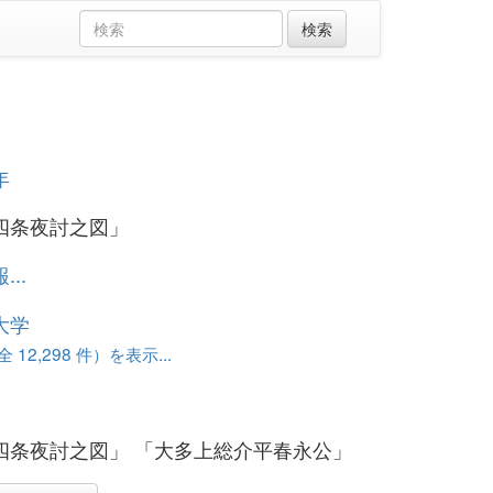
年
四条夜討之図」
..
大学
12,298 件）を表示...
四条夜討之図」 「大多上総介平春永公」